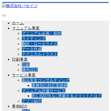
ホーム
マニュアル事業
マニュアル企画・制作
ライティング
翻訳・ローカライズ
データ作成
テクニカルイラスト
印刷事業
印刷
梱包設計
サービス事業
製品安全コンサルティング
業種別の対応実績例
マニュアル評価サービス
IEC 82079-1に準拠するメリットとは？
アプリ紹介
事例紹介