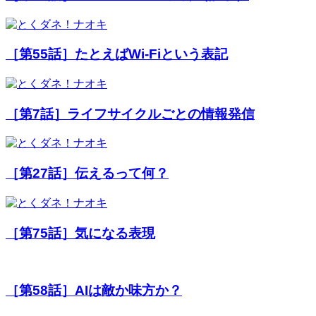
［第55話］たとえばWi-Fiという表記
［第7話］ライフサイクルごとの情報発信
［第27話］伝えるって何？
［第75話］気になる表現
［第58話］AIは敵か味方か？