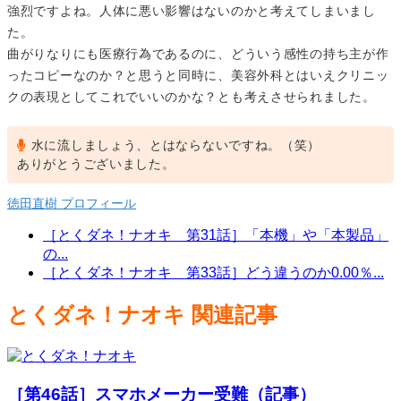
強烈ですよね。人体に悪い影響はないのかと考えてしまいまし
た。
曲がりなりにも医療行為であるのに、どういう感性の持ち主が作
ったコピーなのか？と思うと同時に、美容外科とはいえクリニッ
クの表現としてこれでいいのかな？とも考えさせられました。
水に流しましょう、とはならないですね。（笑）
ありがとうございました。
徳田直樹 プロフィール
［とくダネ！ナオキ 第31話］「本機」や「本製品」
の...
［とくダネ！ナオキ 第33話］どう違うのか0.00％...
とくダネ！ナオキ 関連記事
［第46話］スマホメーカー受難（記事）