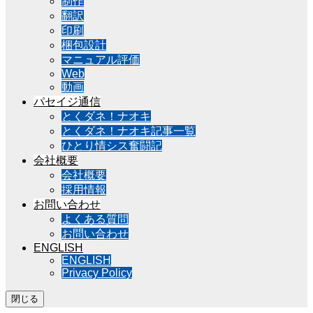
制作
翻訳
印刷
梱包設計
マニュアル評価
Web
動画
パセイジ通信
とくダネ！ナオキ
とくダネ！ナオキ記事一覧
ひとり情シス奮闘記
会社概要
会社概要
採用情報
お問い合わせ
よくある質問
お問い合わせ
ENGLISH
ENGLISH
Privacy Policy
閉じる