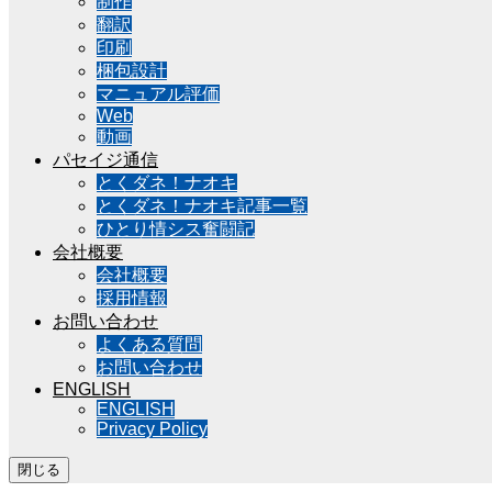
制作
翻訳
印刷
梱包設計
マニュアル評価
Web
動画
パセイジ通信
とくダネ！ナオキ
とくダネ！ナオキ記事一覧
ひとり情シス奮闘記
会社概要
会社概要
採用情報
お問い合わせ
よくある質問
お問い合わせ
ENGLISH
ENGLISH
Privacy Policy
閉じる