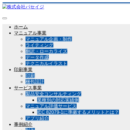
ホーム
マニュアル事業
マニュアル企画・制作
ライティング
翻訳・ローカライズ
データ作成
テクニカルイラスト
印刷事業
印刷
梱包設計
サービス事業
製品安全コンサルティング
業種別の対応実績例
マニュアル評価サービス
IEC 82079-1に準拠するメリットとは？
アプリ紹介
事例紹介